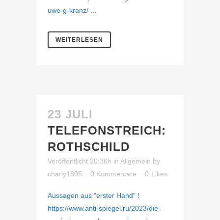
uwe-g-kranz/ ...
WEITERLESEN
23 JULI
TELEFONSTREICH:
ROTHSCHILD
Veröffentlicht 20:36h
in
Allgemein
by
charly1805
0 Kommentare
0
Likes
Aussagen aus "erster Hand" !
https://www.anti-spiegel.ru/2023/die-