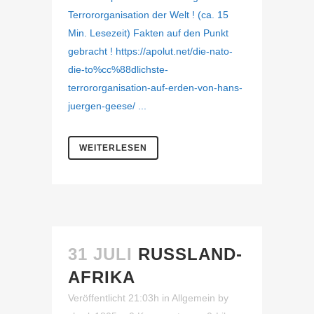
Terrororganisation der Welt ! (ca. 15
Min. Lesezeit) Fakten auf den Punkt
gebracht ! https://apolut.net/die-nato-
die-to%cc%88dlichste-
terrororganisation-auf-erden-von-hans-
juergen-geese/ ...
WEITERLESEN
31 JULI
RUSSLAND-
AFRIKA
Veröffentlicht 21:03h
in
Allgemein
by