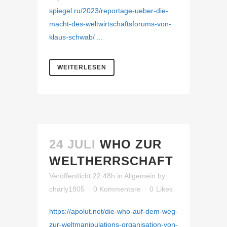
spiegel.ru/2023/reportage-ueber-die-
macht-des-weltwirtschaftsforums-von-
klaus-schwab/ ...
WEITERLESEN
24 JULI
WHO ZUR
WELTHERRSCHAFT
Veröffentlicht 22:48h
in
Allgemein
by
charly1805
0 Kommentare
0
Likes
https://apolut.net/die-who-auf-dem-weg-
zur-weltmanipulations-organisation-von-