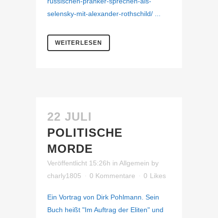
russischen-pranker-sprechen-als-
selensky-mit-alexander-rothschild/ ...
WEITERLESEN
22 JULI
POLITISCHE
MORDE
Veröffentlicht 15:26h
in
Allgemein
by
charly1805
0 Kommentare
0
Likes
Ein Vortrag von Dirk Pohlmann. Sein
Buch heißt "Im Auftrag der Eliten" und