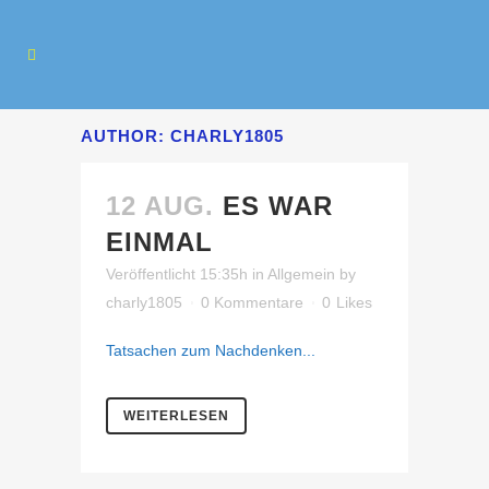
AUTHOR: CHARLY1805
12 AUG.
ES WAR
EINMAL
Veröffentlicht 15:35h
in
Allgemein
by
charly1805
0 Kommentare
0
Likes
Tatsachen zum Nachdenken...
WEITERLESEN