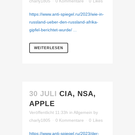
charly1805
0 Kommentare
0
Likes
https://www.anti-spiegel.ru/2023/wie-in-
russland-ueber-den-russland-afrika-
gipfel-berichtet-wurde/ ...
WEITERLESEN
30 JULI
CIA, NSA,
APPLE
Veröffentlicht 11:33h
in
Allgemein
by
charly1805
0 Kommentare
0
Likes
https://www.anti-spiegel.ru/2023/der-