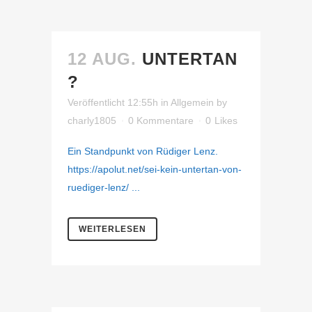
12 AUG.
UNTERTAN
?
Veröffentlicht 12:55h
in
Allgemein
by
charly1805
0 Kommentare
0
Likes
Ein Standpunkt von Rüdiger Lenz.
https://apolut.net/sei-kein-untertan-von-
ruediger-lenz/ ...
WEITERLESEN