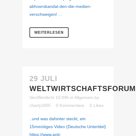
abhoerskandal-den-die-medien-
verschweigen/ ...
WEITERLESEN
29 JULI
WELTWIRTSCHAFTSFORUM
Veröffentlicht 10:09h
in
Allgemein
by
charly1805
0 Kommentare
0
Likes
..und was dahinter steckt, ein
15minütiges Video (Deutsche Untertitel)
https://www.anti-