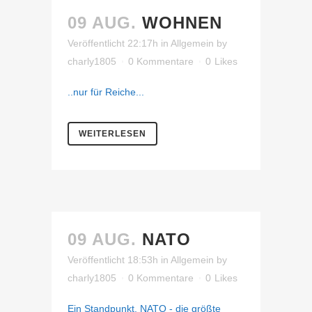
09 AUG.
WOHNEN
Veröffentlicht 22:17h
in
Allgemein
by
charly1805
0 Kommentare
0
Likes
..nur für Reiche...
WEITERLESEN
09 AUG.
NATO
Veröffentlicht 18:53h
in
Allgemein
by
charly1805
0 Kommentare
0
Likes
Ein Standpunkt. NATO - die größte