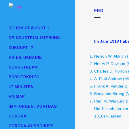
FED
SCHON GEWUSST ?
DEINDUSTRIALISIERUNG
Im Jahr 1910 habe
ZUKUNFT !?!
Nelson W. Aldrich (
KRIEG UKRAINE
Henry P. Davison 
NORDSTREAM
Charles D. Norton 
BÜRGERKRIEG
A. Piatt Andrew (M
Frank A. Vanderlip 
47 MINUTEN
Benjamin Strong (V
ANIMAP
Paul M. Warburg (P
IMPFUNGEN, VORTRAG
Die Teilnehmer vert
1910er-Jahren.
CORONA
CORONA-AUSSCHUSS