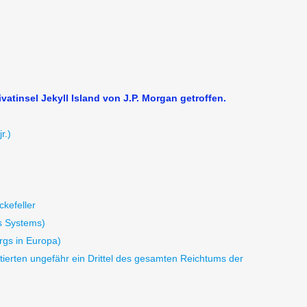
atinsel Jekyll Island von J.P. Morgan getroffen.
r.)
ckefeller
s Systems)
rgs in Europa)
entierten ungefähr ein Drittel des gesamten Reichtums der