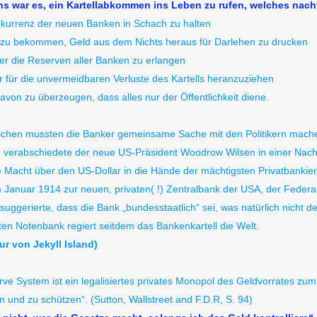
ens war es, ein Kartellabkommen ins Leben zu rufen, welches nach
urrenz der neuen Banken in Schach zu halten
 zu bekommen, Geld aus dem Nichts heraus für Darlehen zu drucken
ber die Reserven aller Banken zu erlangen
r für die unvermeidbaren Verluste des Kartells heranzuziehen
von zu überzeugen, dass alles nur der Öffentlichkeit diene.
reichen mussten die Banker gemeinsame Sache mit den Politikern mach
verabschiedete der neue US-Präsident Woodrow Wilsen in einer Nacht
e Macht über den US-Dollar in die Hände der mächtigsten Privatbankier
Januar 1914 zur neuen, privaten( !) Zentralbank der USA, der Federa
suggerierte, dass die Bank „bundesstaatlich“ sei, was natürlich nicht der 
aten Notenbank regiert seitdem das Bankenkartell die Welt.
ur von Jekyll Island)
ve System ist ein legalisiertes privates Monopol des Geldvorrates zu
n und zu schützen“. (Sutton, Wallstreet and F.D.R, S. 94)