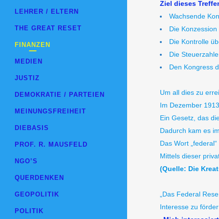
Ziel dieses Treff
LEHRER / ELTERN
Wachsende Konk
THE GREAT RESET
Die Konzession
Die Kontrolle ü
FINANZEN
Die Steuerzahle
MEDIEN
Den Kongress da
JUSTIZ
Um all dies zu er
DEMOKRATIE / PARTEIEN
Im Dezember 1913 
MEINUNGSFREIHEIT
Ein Gesetz, das di
DIEBASIS
Dadurch kam es im 
Das Wort „federal“ 
PROF. R. MAUSFELD
Mittels dieser priv
NGO’S
(Quelle: Die Kreat
QUERDENKEN
„Das Federal Reser
GEOPOLITIK
Interesse zu förder
POLITIK