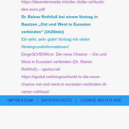
https://dieandereseite.info/der-dollar-schluckt-
den-euro.pdf
Dr. Rainer Rothfuß bei einem Vortrag in
Bautzen „Ost und West in Eurasien
verbinden“ (1h20min)
Ein sehr, sehr guter Vortrag mit vielen
Hintergrundinformationen!
EingeSCHENKt.tv: Die neue Chance – Ost und
West in Eurasien verbinden (Dr. Rainer
Rothfuß) – apolut.net
https://apolut.net/eingeschenkt-tv-die-neue-
chance-ost-und-west-in-eurasien-verbinden-dr-
rainer-rothfuss/
IMPRESSUM
DATENSCHUTZ
COOKIE-RICHTLINIE
|
|