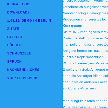
unsere Ribosomen (Proteinfa
KLIMA / CO2
versehentlich ausgelesen werd
DOWNLOADS
Nanotechnologie gelangt die
Ribosomen in unserer Zelle.
1.08.21, DEMO IN BERLIN
Kurz gesagt:
ZITATE
Die mRNA-Impfung versucht 
GEDICHT
Proteinherstellung unserer Ze
manipulieren, dass unsere Zel
BÜCHER
Antigene herstellen, nutzen u
SCHMUNZELN
quasi als Kopiermaschinen.
SPRUCH
Wir produzieren „aus Versehe
Eiweißstoff (virale Antigene) 
NACHDENKLICHES
dann die Antikörper bilden sol
VOLKER PISPERS
oder in vielen anderen Fällen
ein Corana-Virus sein.
Man bringt kein totes oder 
Virus, wie bei einer traditione