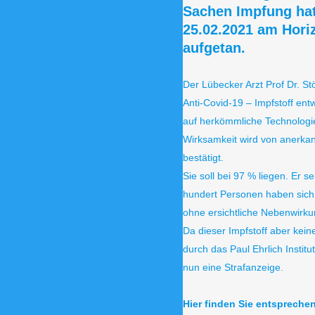
Sachen Impfung ha
25.02.2021 am Hori
aufgetan.
Der Lübecker Arzt Prof Dr. St
Anti-Covid-19 – Impfstoff entw
auf herkömmliche Technologie
Wirksamkeit wird von anerkan
bestätigt.
Sie soll bei 97 % liegen. Er 
hundert Personen haben sich
ohne ersichtliche Nebenwirk
Da dieser Impfstoff aber kei
durch das Paul Ehrlich Institut 
nun eine Strafanzeige.
Hier finden Sie entspreche