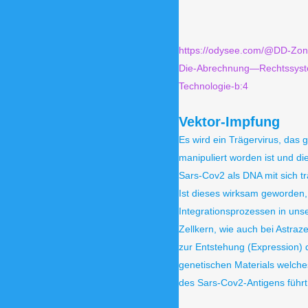
https://odysee.com/@DD-Zon
Die-Abrechnung—Rechtssys
Technologie-b:4
Vektor-Impfung
Es wird ein Trägervirus, das 
manipuliert worden ist und di
Sars-Cov2 als DNA mit sich tr
Ist dieses wirksam geworden
Integrationsprozessen in unse
Zellkern, wie auch bei Astraz
zur Entstehung (Expression) 
genetischen Materials welche
des Sars-Cov2-Antigens führt