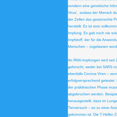
sondern eine genetische Info
Virus`, sodass der Mensch du
der Zellen das gewünschte Pr
herstellt. Es ist eine vollkom
Impfung. Es gab noch nie solc
Impfstoff, der für die Anwen
Menschen – zugelassen worde
An RNA-Impfungen wird seit 
geforscht, weder bei SARS n
ebenfalls Corona-Viren – wurd
erfolgversprechend getestet. 
der präklinischen Phase muss
abgebrochen werden. Beispiel
herausgestellt, dass im Lun
Tierversuch – es zu einer Au
gekommen ist. Die T-Helfer-Z