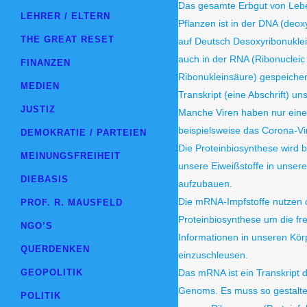
Das gesamte Erbgut von Le
LEHRER / ELTERN
Pflanzen ist in der DNA (deoxy
THE GREAT RESET
auf Deutsch Desoxyribonuklei
auch in der RNA (Ribonucleic
FINANZEN
Ribonukleinsäure) gespeichert
MEDIEN
Transkript (eine Abschrift) 
JUSTIZ
Manche Viren haben nur eine
beispielsweise das Corona-Vi
DEMOKRATIE / PARTEIEN
Die Proteinbiosynthese wird 
MEINUNGSFREIHEIT
unsere Eiweißstoffe in unser
DIEBASIS
aufzubauen.
Die mRNA-Impfstoffe nutzen 
PROF. R. MAUSFELD
Proteinbiosynthese um die f
NGO’S
Informationen in unseren Kör
QUERDENKEN
einzuschleusen.
GEOPOLITIK
Das mRNA ist ein Transkript d
Genoms. Es muss so gestaltet
POLITIK