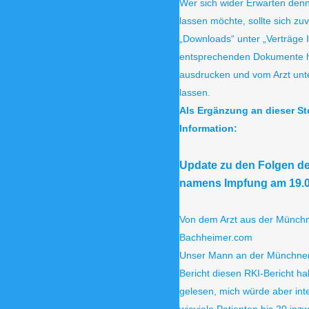
Wer sich wider Erwarten den
lassen möchte, sollte sich zuv
„Downloads“ unter „Verträge 
entsprechenden Dokumente h
ausdrucken und vom Arzt unt
lassen.
Als Ergänzung an dieser St
Information:
Update zu den Folgen de
namens Impfung am 19.0
Von dem Arzt aus der Münchne
Bachheimer.com
Unser Mann an der Münchner 
Bericht diesen RKI-Bericht ha
gelesen, mich würde aber int