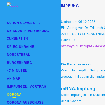
IMPFUNG
Update am 06.10.2022
SCHON GEWUSST ?
Ein Vortrag von Dr. Friedrich
DEINDUSTRIALISIERUNG
2013 – SEHR ERKENNTNISR
ZUKUNFT !?!
Dauer 1 h
https://youtu.be/NpKGD6WW
KRIEG UKRAINE
NORDSTREAM
=======================
BÜRGERKRIEG
Ein Gedanke vorab:
Wenn Ungeimpfte, Geimpfte 
47 MINUTEN
wogegen hilft dann die Impfu
ANIMAP
IMPFUNGEN, VORTRAG
mRNA-Impfung:
CORONA
Diese Impfung ist ein Nuklein
unser Genom.
CORONA-AUSSCHUSS