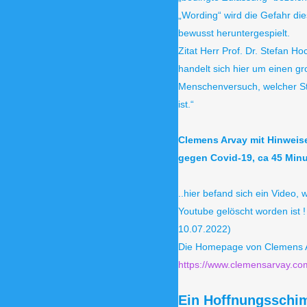
„Wording“ wird die Gefahr die
bewusst heruntergespielt.
Zitat Herr Prof. Dr. Stefan Ho
handelt sich hier um einen g
Menschenversuch, welcher St
ist.“
Clemens Arvay mit Hinweis
gegen Covid-19, ca 45 Min
..hier befand sich ein Video,
Youtube gelöscht worden ist ! 
10.07.2022)
Die Homepage von Clemens Ar
https://www.clemensarvay.co
Ein Hoffnungsschi