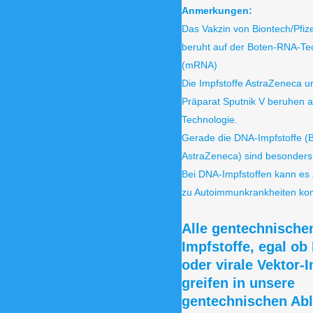
Anmerkungen:
Das Vakzin von Biontech/Pfi
beruht auf der Boten-RNA-Te
(mRNA)
Die Impfstoffe AstraZeneca u
Präparat Sputnik V beruhen a
Technologie.
Gerade die DNA-Impfstoffe (B
AstraZeneca) sind besonders 
Bei DNA-Impfstoffen kann es 
zu Autoimmunkrankheiten k
Alle gentechnische
Impfstoffe, egal o
oder virale Vektor-
greifen in unsere
gentechnischen Abl