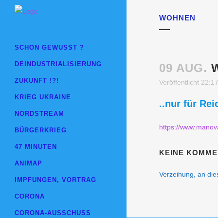
WOHNEN
SCHON GEWUSST ?
DEINDUSTRIALISIERUNG
09 AUG.
W
ZUKUNFT !?!
Veröffentlicht 22:1
KRIEG UKRAINE
..nur für Re
NORDSTREAM
https://www.manova
BÜRGERKRIEG
47 MINUTEN
KEINE KOMME
ANIMAP
Verzeihung, an dies
IMPFUNGEN, VORTRAG
CORONA
CORONA-AUSSCHUSS