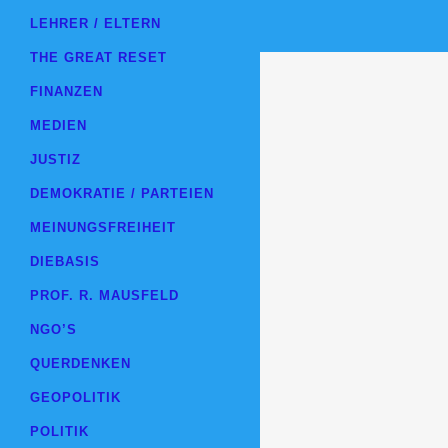
LEHRER / ELTERN
THE GREAT RESET
FINANZEN
MEDIEN
JUSTIZ
DEMOKRATIE / PARTEIEN
MEINUNGSFREIHEIT
DIEBASIS
PROF. R. MAUSFELD
NGO’S
QUERDENKEN
GEOPOLITIK
POLITIK