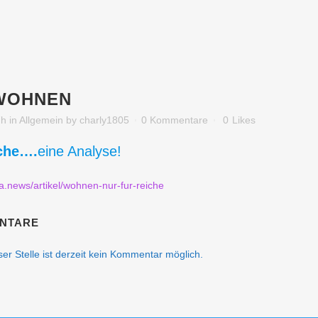
OHNEN
7h
in
Allgemein
by
charly1805
0 Kommentare
0
Likes
iche….
eine Analyse!
.news/artikel/wohnen-nur-fur-reiche
NTARE
er Stelle ist derzeit kein Kommentar möglich.