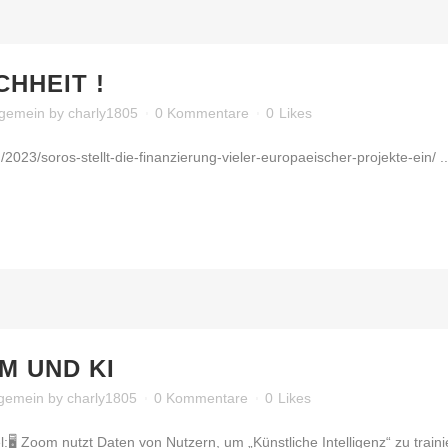
CHHEIT !
lgemein
by
charly1805
0 Kommentare
0
Likes
/2023/soros-stellt-die-finanzierung-vieler-europaeischer-projekte-ein/ ..
M UND KI
lgemein
by
charly1805
0 Kommentare
0
Likes
el:🖥 Zoom nutzt Daten von Nutzern, um „Künstliche Intelligenz“ zu traini