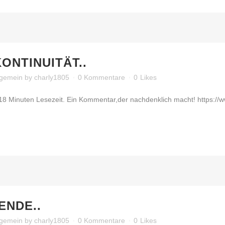
KONTINUITÄT..
lgemein
by
charly1805
0 Kommentare
0
Likes
 18 Minuten Lesezeit. Ein Kommentar,der nachdenklich macht! https://www
ENDE..
lgemein
by
charly1805
0 Kommentare
0
Likes