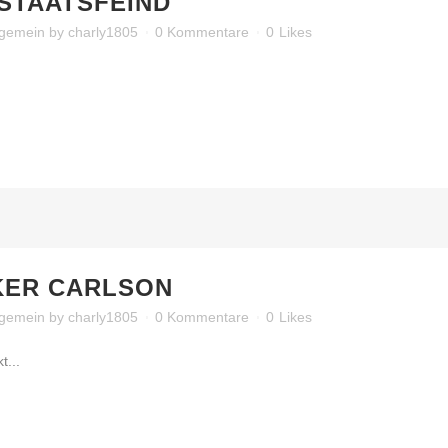
STAATSFEIND
lgemein
by
charly1805
0 Kommentare
0
Likes
KER CARLSON
lgemein
by
charly1805
0 Kommentare
0
Likes
t...