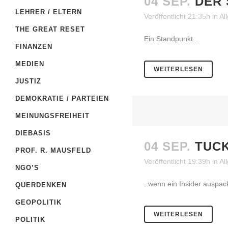
04 SEP.
DER 
LEHRER / ELTERN
Veröffentlicht 21:35h
in
Al
THE GREAT RESET
Ein Standpunkt...
FINANZEN
MEDIEN
WEITERLESEN
JUSTIZ
DEMOKRATIE / PARTEIEN
MEINUNGSFREIHEIT
DIEBASIS
04 SEP.
TUC
PROF. R. MAUSFELD
Veröffentlicht 19:39h
in
Al
NGO’S
..wenn ein Insider auspack
QUERDENKEN
GEOPOLITIK
WEITERLESEN
POLITIK