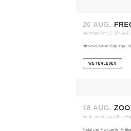
20 AUG.
FRE
Veröffentlicht 15:58h
in
Al
https://www.anti-spiegel.ru
WEITERLESEN
18 AUG.
ZOO
Veröffentlicht 11:20h
in
Al
Netzfund + aktueller Artik