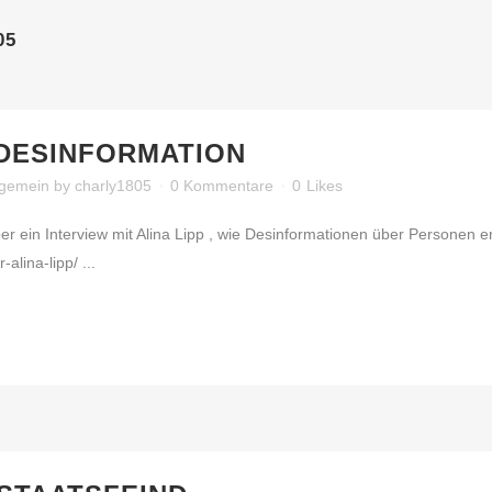
05
DESINFORMATION
lgemein
by
charly1805
0 Kommentare
0
Likes
ber ein Interview mit Alina Lipp , wie Desinformationen über Personen er
alina-lipp/ ...