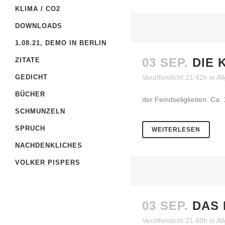
KLIMA / CO2
DOWNLOADS
1.08.21, DEMO IN BERLIN
03 SEP.
DIE 
ZITATE
GEDICHT
Veröffentlicht 21:42h
in
Al
BÜCHER
der Feindseligkeiten. Ca.
SCHMUNZELN
SPRUCH
WEITERLESEN
NACHDENKLICHES
VOLKER PISPERS
03 SEP.
DAS 
Veröffentlicht 21:40h
in
Al