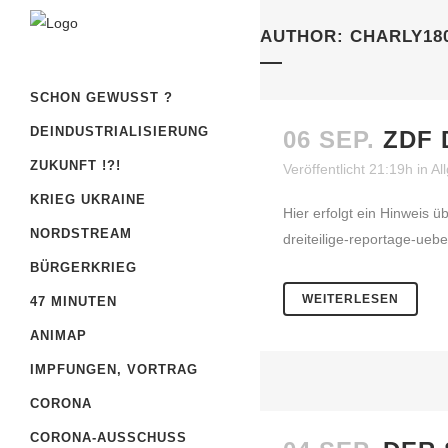
AUTHOR: CHARLY18
SCHON GEWUSST ?
DEINDUSTRIALISIERUNG
06 SEP.
ZDF 
ZUKUNFT !?!
Veröffentlicht 21:19h
in
Al
KRIEG UKRAINE
Hier erfolgt ein Hinweis ü
NORDSTREAM
dreiteilige-reportage-ueber-
BÜRGERKRIEG
WEITERLESEN
47 MINUTEN
ANIMAP
IMPFUNGEN, VORTRAG
CORONA
CORONA-AUSSCHUSS