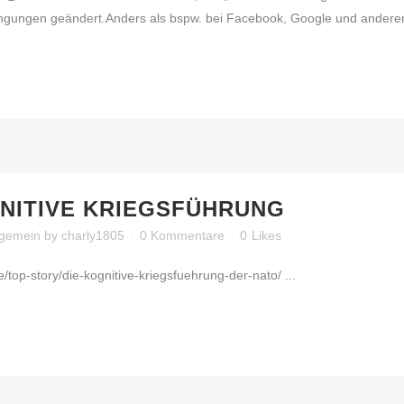
gungen geändert.Anders als bspw. bei Facebook, Google und anderen, g
NITIVE KRIEGSFÜHRUNG
lgemein
by
charly1805
0 Kommentare
0
Likes
/top-story/die-kognitive-kriegsfuehrung-der-nato/ ...