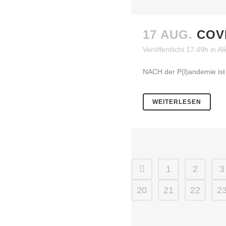
17 AUG.
COV
Veröffentlicht 17:49h
in
Al
NACH der P(l)andemie ist
WEITERLESEN
1
2
3
20
21
22
2