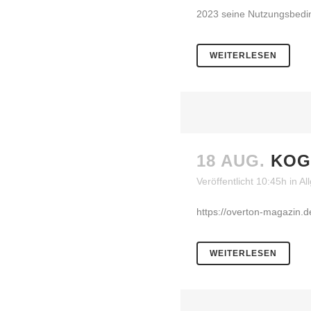
2023 seine Nutzungsbedin
WEITERLESEN
18 AUG.
KOG
Veröffentlicht 10:45h
in
Al
https://overton-magazin.de
WEITERLESEN