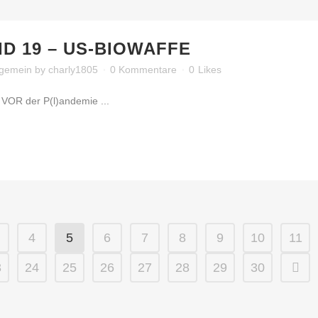
ID 19 – US-BIOWAFFE
lgemein
by
charly1805
0 Kommentare
0
Likes
 VOR der P(l)andemie ...
4
5
6
7
8
9
10
11
3
24
25
26
27
28
29
30