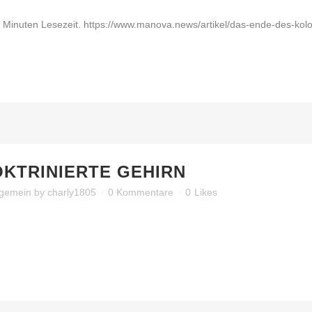
0 Minuten Lesezeit. https://www.manova.news/artikel/das-ende-des-kolon
OKTRINIERTE GEHIRN
lgemein
by
charly1805
0 Kommentare
0
Likes