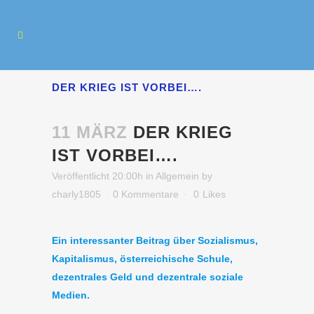
DER KRIEG IST VORBEI….
11 MÄRZ
DER KRIEG
IST VORBEI….
Veröffentlicht 20:00h
in
Allgemein
by
charly1805
0 Kommentare
0
Likes
Ein interessanter Beitrag
über Sozialismus,
Kapitalismus, österreichische Schule,
dezentrales Geld und dezentrale soziale
Medien.