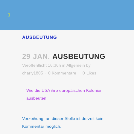
AUSBEUTUNG
29 JAN.
AUSBEUTUNG
Veröffentlicht 16:36h
in
Allgemein
by
charly1805
0 Kommentare
0
Likes
Wie die USA ihre europäischen Kolonien
ausbeuten
Verzeihung, an dieser Stelle ist derzeit kein
Kommentar möglich.