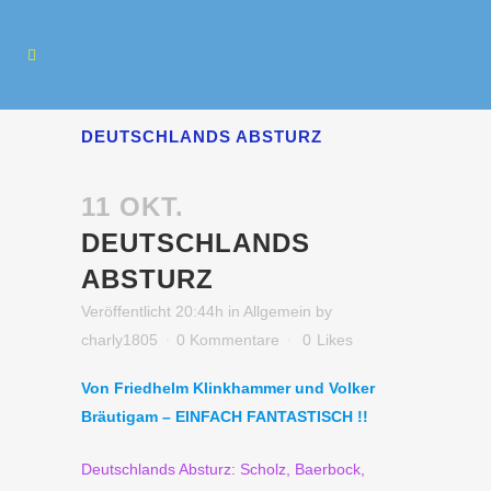
DEUTSCHLANDS ABSTURZ
11 OKT.
DEUTSCHLANDS
ABSTURZ
Veröffentlicht 20:44h
in
Allgemein
by
charly1805
0 Kommentare
0
Likes
Von Friedhelm Klinkhammer und Volker
Bräutigam – EINFACH FANTASTISCH !!
Deutschlands Absturz: Scholz, Baerbock,