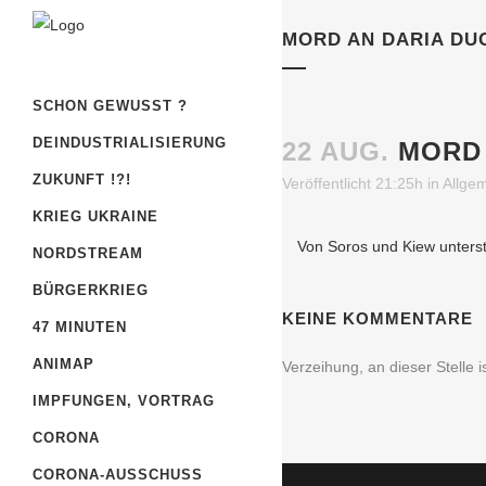
MORD AN DARIA DU
SCHON GEWUSST ?
DEINDUSTRIALISIERUNG
22 AUG.
MORD 
ZUKUNFT !?!
Veröffentlicht 21:25h
in
Allge
KRIEG UKRAINE
Von Soros und Kiew unters
NORDSTREAM
BÜRGERKRIEG
KEINE KOMMENTARE
47 MINUTEN
ANIMAP
Verzeihung, an dieser Stelle 
IMPFUNGEN, VORTRAG
CORONA
CORONA-AUSSCHUSS