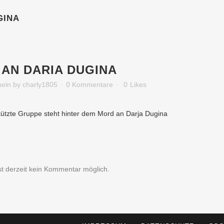
GINA
AN DARIA DUGINA
mein
by
charly1805
0 Kommentare
0
Likes
tützte Gruppe steht hinter dem Mord an Darja Dugina
ist derzeit kein Kommentar möglich.