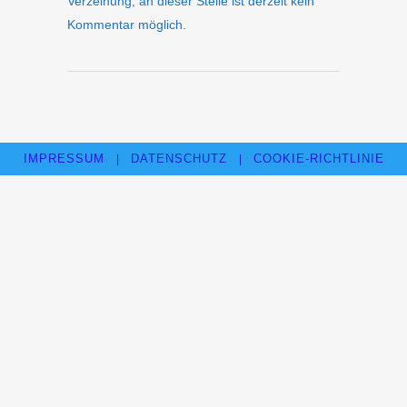
Verzeihung, an dieser Stelle ist derzeit kein
Kommentar möglich.
IMPRESSUM
DATENSCHUTZ
COOKIE-RICHTLINIE
|
|