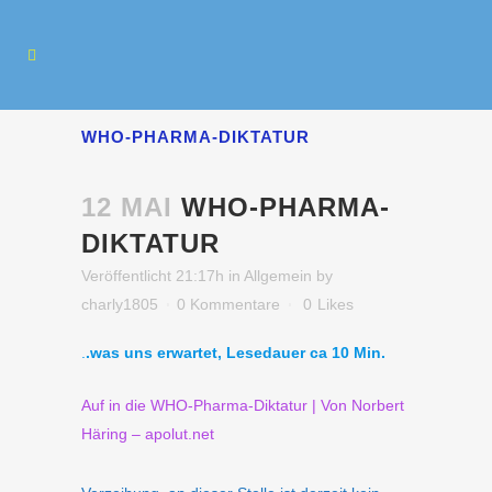
WHO-PHARMA-DIKTATUR
12 MAI
WHO-PHARMA-
DIKTATUR
Veröffentlicht 21:17h
in
Allgemein
by
charly1805
0 Kommentare
0
Likes
.
.was uns erwartet, Lesedauer ca 10 Min.
Auf in die WHO-Pharma-Diktatur | Von Norbert
Häring – apolut.net