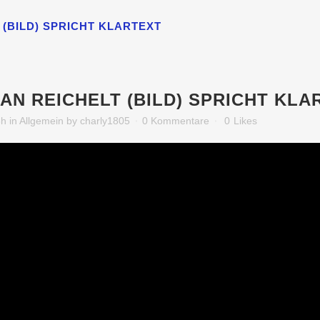
 (BILD) SPRICHT KLARTEXT
AN REICHELT (BILD) SPRICHT KLA
6h
in
Allgemein
by
charly1805
0 Kommentare
0
Likes