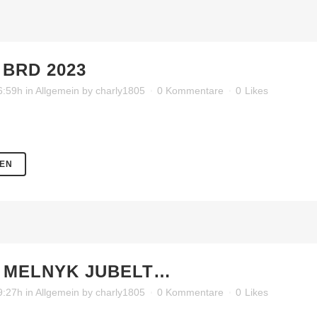
BRD 2023
06:59h
in
Allgemein
by
charly1805
0 Kommentare
0
Likes
SEN
MELNYK JUBELT…
19:27h
in
Allgemein
by
charly1805
0 Kommentare
0
Likes