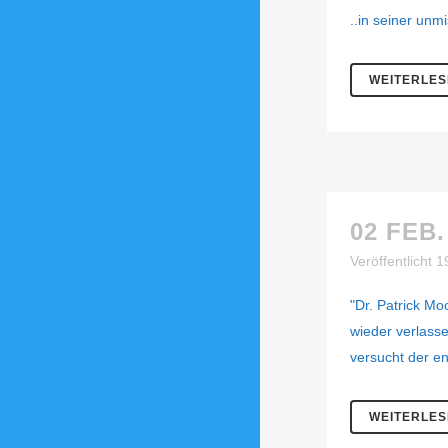
..in seiner unm
WEITERLE
02 FEB.
Veröffentlicht 
"Dr. Patrick M
wieder verlassen
versucht der e
WEITERLE