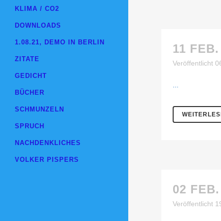
KLIMA / CO2
DOWNLOADS
1.08.21, DEMO IN BERLIN
11 FEB.
ZITATE
Veröffentlicht 
GEDICHT
...
BÜCHER
SCHMUNZELN
WEITERLE
SPRUCH
NACHDENKLICHES
VOLKER PISPERS
02 FEB.
Veröffentlicht 