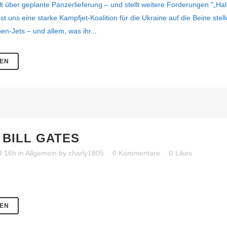
lt über geplante Panzerlieferung – und stellt weitere Forderungen "„Halle
st uns eine starke Kampfjet-Koalition für die Ukraine auf die Beine ste
en-Jets – und allem, was ihr...
SEN
BILL GATES
19:16h
in
Allgemein
by
charly1805
0 Kommentare
0
Likes
SEN