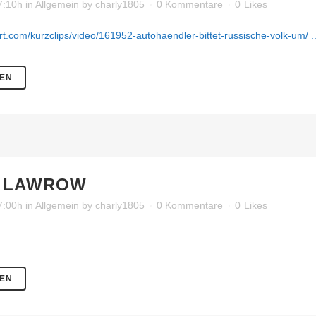
07:10h
in
Allgemein
by
charly1805
0 Kommentare
0
Likes
.rt.com/kurzclips/video/161952-autohaendler-bittet-russische-volk-um/ ..
SEN
LAWROW
07:00h
in
Allgemein
by
charly1805
0 Kommentare
0
Likes
SEN