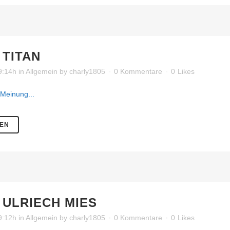
TITAN
19:14h
in
Allgemein
by
charly1805
0 Kommentare
0
Likes
 Meinung...
SEN
ULRIECH MIES
19:12h
in
Allgemein
by
charly1805
0 Kommentare
0
Likes