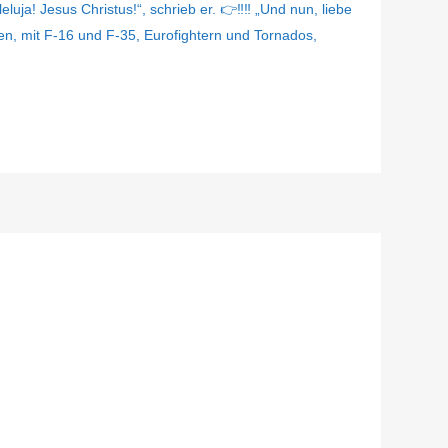
luja! Jesus Christus!“, schrieb er. 👉‼️‼️ „Und nun, liebe
llen, mit F-16 und F-35, Eurofightern und Tornados,