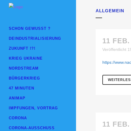
ALLGEMEIN
SCHON GEWUSST ?
DEINDUSTRIALISIERUNG
11 FEB.
ZUKUNFT !?!
Veröffentlicht 
KRIEG UKRAINE
https://www.na
NORDSTREAM
BÜRGERKRIEG
WEITERLE
47 MINUTEN
ANIMAP
IMPFUNGEN, VORTRAG
CORONA
11 FEB.
CORONA-AUSSCHUSS